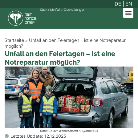
DE
|
EN
Dein
Unfall-Concierge
Startseite
»
Unfall an den Feiertagen – ist eine Notreparatur
möglich?
Unfall an den Feiertagen – ist eine
Notreparatur möglich?
Unfall in der Weihachtszeit // Symbolbild
Letztes Update:
12.12.2025