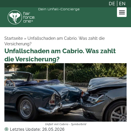
DE
|
EN
Dein
Unfall-Concierge
Startseite
»
Unfallschaden am Cabrio. Was zahlt die
Versicherung?
Unfallschaden am Cabrio. Was zahlt
die Versicherung?
Unfall mit Cabrio - Symbolbild
Letztes Update:
26.05.2026