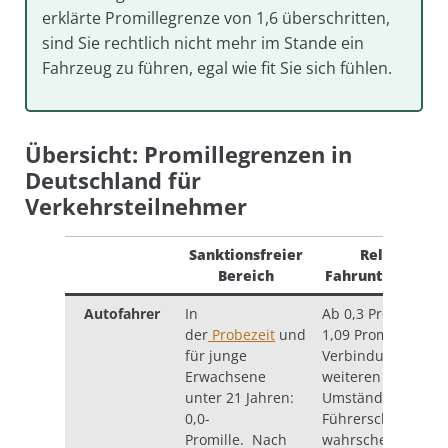
erklärte Promillegrenze von 1,6 überschritten,
sind Sie rechtlich nicht mehr im Stande ein
Fahrzeug zu führen, egal wie fit Sie sich fühlen.
Übersicht: Promillegrenzen in
Deutschland für
Verkehrsteilnehmer
Sanktionsfreier
Relative
Bereich
Fahruntüchtigkei
Autofahrer
In
Ab 0,3 Promille bis
der
Probezeit
und
1,09 Promille in
für junge
Verbindung mit
Erwachsene
weiteren
unter 21 Jahren:
Umständen.
0,0-
Führerscheinentz
Promille. Nach
wahrscheinlich