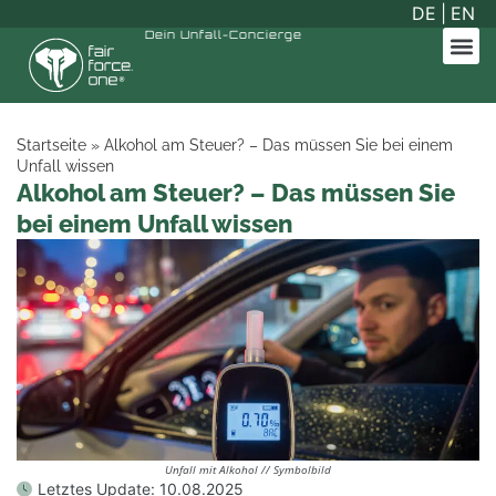
DE
|
EN
Dein
Unfall-Concierge
Startseite
»
Alkohol am Steuer? – Das müssen Sie bei einem
Unfall wissen
Alkohol am Steuer? – Das müssen Sie
bei einem Unfall wissen
Unfall mit Alkohol // Symbolbild
Letztes Update:
10.08.2025